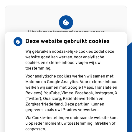
U heeft geen toestemming gegeven voor
externe inhoud
die nodig is om dit te
Deze website gebruikt cookies
zien.
Wij gebruiken noodzakelijke cookies zodat deze
Cookie-instellingen wijzigen
website goed kan werken. Voor analytische
cookies en externe inhoud vragen wij uw
toestemming.
Voor analytische cookies werken wij samen met
Matomo en Google Analytics. Voor externe inhoud
Adresgegevens
werken wij samen met Google (Maps, Translate en
Reviews), YouTube, Vimeo, Facebook, Instagram, X
Rembrandt van Rijnsingel 35
(Twitter), Qualizorg, Patiëntenvertellen en
2371RB Roelofarendsveen
ZorgkaartNederland. Deze partijen kunnen
gegevens zoals uw IP-adres verwerken.
Via Cookie-instellingen onderaan de website kunt
Tel:
071 331 3084
u op ieder moment uw toestemming intrekken of
E-mail:
info@tandartspraktijknak.nl
aanpassen.