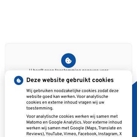
U heeft geen toestemming gegeven voor
externe inhoud
die nodig is om dit te
Deze website gebruikt cookies
zien.
Wij gebruiken noodzakelijke cookies zodat deze
Cookie-instellingen wijzigen
website goed kan werken. Voor analytische
cookies en externe inhoud vragen wij uw
toestemming.
Voor analytische cookies werken wij samen met
Matomo en Google Analytics. Voor externe inhoud
Adresgegevens
werken wij samen met Google (Maps, Translate en
Reviews), YouTube, Vimeo, Facebook, Instagram, X