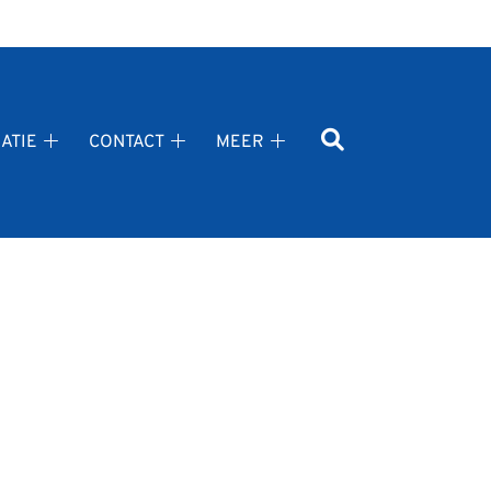
ATIE
CONTACT
MEER
Gezondheidsinformatie
Contact
Meer
submenu
submenu
submenu