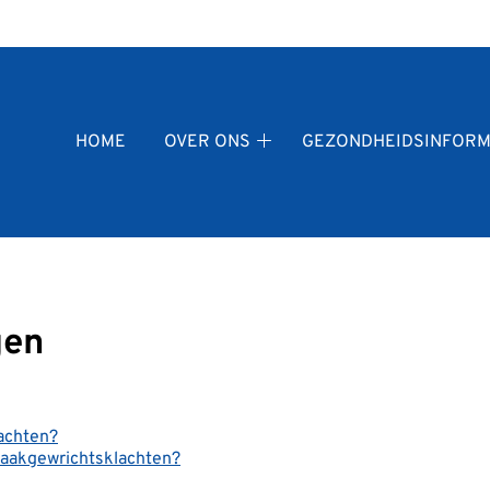
fdmenu
HOME
OVER ONS
GEZONDHEIDSINFORM
Over
ons
submenu
gen
lachten?
kaakgewrichtsklachten?