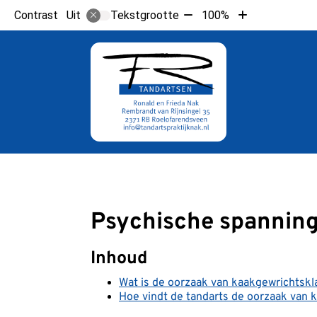
Tekst
Tekst
Contrast
Tekstgrootte
100%
Uit
verkleinen
vergroten
met
met
10%
10%
Hoo
Psychische spannin
Inhoud
Wat is de oorzaak van kaakgewrichtsk
Hoe vindt de tandarts de oorzaak van 