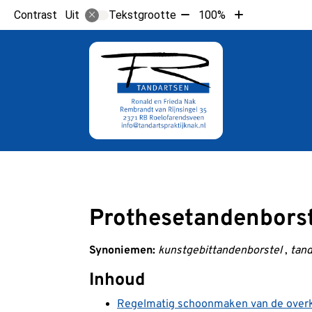
Tekst
Tekst
Contrast
Tekstgrootte
100%
Uit
verkleinen
vergroten
met
met
10%
10%
Hoo
Prothesetandenbors
Synoniemen:
kunstgebittandenborstel
,
tand
Inhoud
Regelmatig schoonmaken van de over