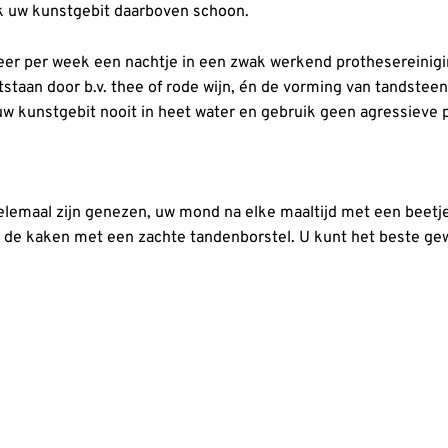
k uw kunstgebit daarboven schoon.
er per week een nachtje in een zwak werkend prothesereinig
staan door b.v. thee of rode wijn, én de vorming van tandstee
 uw kunstgebit nooit in heet water en gebruik geen agressieve
helemaal zijn genezen, uw mond na elke maaltijd met een beetj
an de kaken met een zachte tandenborstel. U kunt het beste g