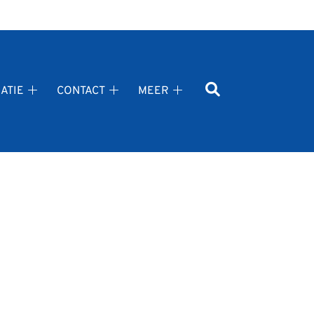
ATIE
CONTACT
MEER
Gezondheidsinformatie
Contact
Meer
submenu
submenu
submenu