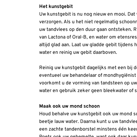
Het kunstgebit
Uw kunstgebit is nu nog nieuw en mooi. Dat w
verzorgen. Als u het niet regelmatig schoonm
uw tandvlees op den duur gaan ontsteken. Re
van Lactona of Oral-B, en water om etensres
altijd glad aan. Laat uw gladde gebit tijdens
water en reinig uw gebit daarboven.
Reinig uw kunstgebit dagelijks met een bij de
eventueel uw behandelaar of mondhygiënist 
voorkomt u de vorming van tandsteen op uw k
water en gebruik zeker geen bleekwater of 
Maak ook uw mond schoon
Houd behalve uw kunstgebit ook uw mond sch
beetje lauw water. Daarna kunt u uw tandvl
een zachte tandenborstel minstens één keer
Poets ook uw gehemelte, want ook daar kunn