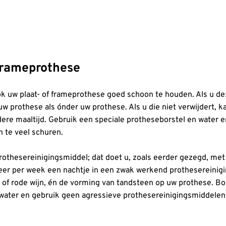
 frameprothese
ok uw plaat- of frameprothese goed schoon te houden. Als u de
uw prothese als ónder uw prothese. Als u die niet verwijdert, 
dere maaltijd. Gebruik een speciale protheseborstel en water 
n te veel schuren.
othesereinigingsmiddel; dat doet u, zoals eerder gezegd, met
eer per week een nachtje in een zwak werkend prothesereinig
e of rode wijn, én de vorming van tandsteen op uw prothese. B
t water en gebruik geen agressieve prothesereinigingsmiddelen