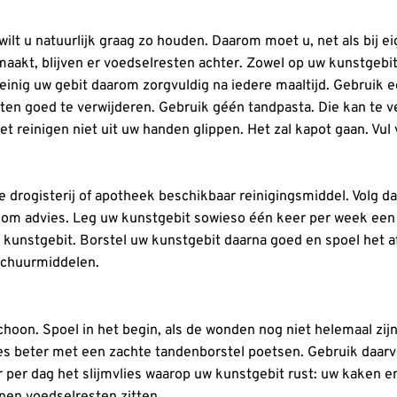
ilt u natuurlijk graag zo houden. Daarom moet u, net als bij 
aakt, blijven er voedselresten achter. Zowel op uw kunstgebit a
inig uw gebit daarom zorgvuldig na iedere maaltijd. Gebruik e
ten goed te verwijderen. Gebruik géén tandpasta. Die kan te v
 het reinigen niet uit uw handen glippen. Het zal kapot gaan. V
 drogisterij of apotheek beschikbaar reinigingsmiddel. Volg daa
om advies. Leg uw kunstgebit sowieso één keer per week een 
unstgebit. Borstel uw kunstgebit daarna goed en spoel het af
schuurmiddelen.
oon. Spoel in het begin, als de wonden nog niet helemaal zi
ees beter met een zachte tandenborstel poetsen. Gebruik daar
 per dag het slijmvlies waarop uw kunstgebit rust: uw kaken 
en voedselresten zitten.