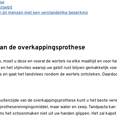
ese
tgebit
n bij mensen met een verstandelijke beperking
an de overkappingsprothese
 moet u deze en vooral de wortels na elke maaltijd en voor he
en het slijmvlies waarop uw gebit rust blijven gemakkelijk voe
els en gaat het tandvlees rondom de wortels ontsteken. Daardo
buitenzijde van de overkappingsprothese kunt u het beste ver
 prothesereinigingsmiddel, maar water en zeep. Tandpasta kan 
jdens het schoonmaken niet uit uw handen glippen. Het zal kapo