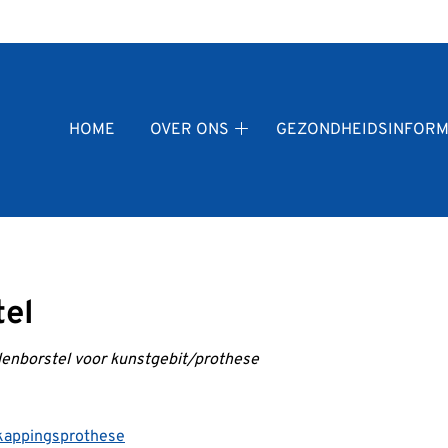
fdmenu
HOME
OVER ONS
GEZONDHEIDSINFORM
Over
ons
submenu
tel
enborstel voor kunstgebit/prothese
kappingsprothese