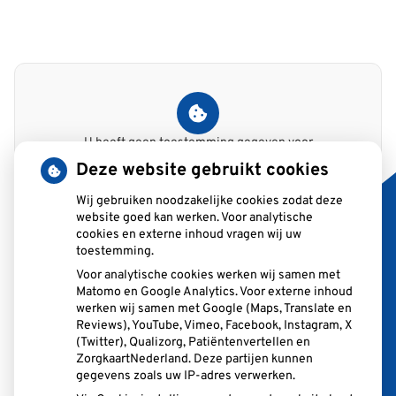
U heeft geen toestemming gegeven voor
externe inhoud
die nodig is om dit te
Deze website gebruikt cookies
zien.
Wij gebruiken noodzakelijke cookies zodat deze
Cookie-instellingen wijzigen
website goed kan werken. Voor analytische
cookies en externe inhoud vragen wij uw
toestemming.
Voor analytische cookies werken wij samen met
Matomo en Google Analytics. Voor externe inhoud
Adresgegevens
werken wij samen met Google (Maps, Translate en
Reviews), YouTube, Vimeo, Facebook, Instagram, X
Rembrandt van Rijnsingel 35
(Twitter), Qualizorg, Patiëntenvertellen en
2371RB Roelofarendsveen
ZorgkaartNederland. Deze partijen kunnen
gegevens zoals uw IP-adres verwerken.