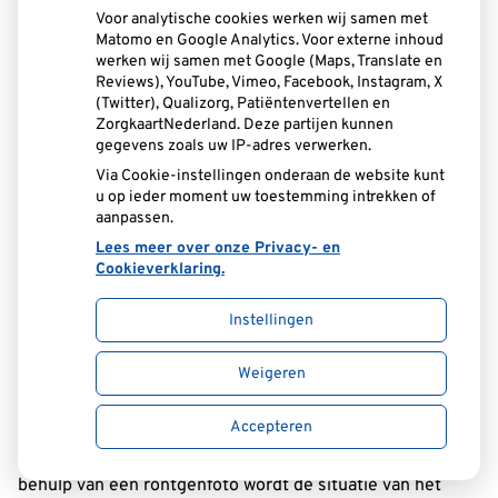
Voor analytische cookies werken wij samen met
Matomo en Google Analytics. Voor externe inhoud
werken wij samen met Google (Maps, Translate en
Reviews), YouTube, Vimeo, Facebook, Instagram, X
(Twitter), Qualizorg, Patiëntenvertellen en
ZorgkaartNederland. Deze partijen kunnen
gegevens zoals uw IP-adres verwerken.
Via Cookie-instellingen onderaan de website kunt
u op ieder moment uw toestemming intrekken of
aanpassen.
Lees meer over onze Privacy- en
Cookieverklaring.
Nazorg bij implantaten
Instellingen
Regelmatige controle is noodzakelijk. De behandelaar
Weigeren
geeft aan wanneer hij u wil terugzien voor controle. Hij zal
Accepteren
dan kijken of het tandvlees om de implantaten gezond is
en of uw kroon, brug of prothese nog op orde is. Met
behulp van een röntgenfoto wordt de situatie van het