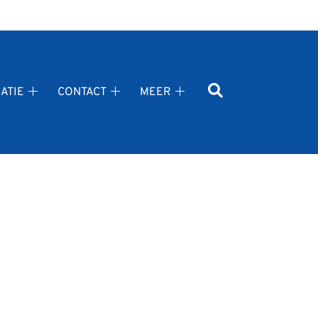
ATIE
CONTACT
MEER
Gezondheidsinformatie
Contact
Meer
submenu
submenu
submenu