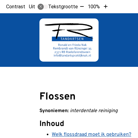
Tekst
Tekst
Contrast
Tekstgrootte
100%
Uit
verkleinen
vergroten
met
met
10%
10%
Hoo
Flossen
Synoniemen:
interdentale reiniging
Inhoud
Welk flossdraad moet ik gebruiken?