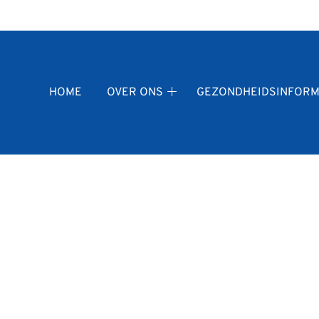
fdmenu
HOME
OVER ONS
GEZONDHEIDSINFORM
Over
ons
submenu