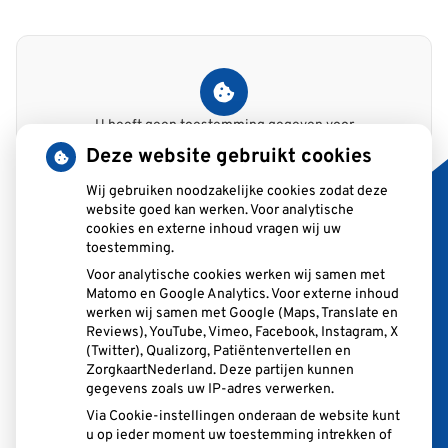
U heeft geen toestemming gegeven voor
externe inhoud
die nodig is om dit te
Deze website gebruikt cookies
zien.
Wij gebruiken noodzakelijke cookies zodat deze
Cookie-instellingen wijzigen
website goed kan werken. Voor analytische
cookies en externe inhoud vragen wij uw
toestemming.
Voor analytische cookies werken wij samen met
Matomo en Google Analytics. Voor externe inhoud
Adresgegevens
werken wij samen met Google (Maps, Translate en
Reviews), YouTube, Vimeo, Facebook, Instagram, X
Rembrandt van Rijnsingel 35
(Twitter), Qualizorg, Patiëntenvertellen en
2371RB Roelofarendsveen
ZorgkaartNederland. Deze partijen kunnen
gegevens zoals uw IP-adres verwerken.
Via Cookie-instellingen onderaan de website kunt
Tel:
071 331 3084
u op ieder moment uw toestemming intrekken of
E-mail:
info@tandartspraktijknak.nl