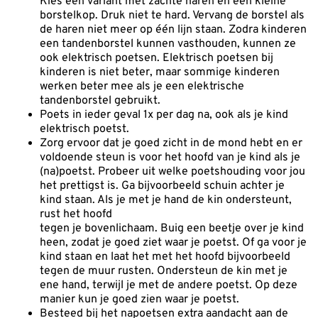
Kies een variant met zachte haren en een kleine
borstelkop. Druk niet te hard. Vervang de borstel als
de haren niet meer op één lijn staan. Zodra kinderen
een tandenborstel kunnen vasthouden, kunnen ze
ook elektrisch poetsen. Elektrisch poetsen bij
kinderen is niet beter, maar sommige kinderen
werken beter mee als je een elektrische
tandenborstel gebruikt.
Poets in ieder geval 1x per dag na, ook als je kind
elektrisch poetst.
Zorg ervoor dat je goed zicht in de mond hebt en er
voldoende steun is voor het hoofd van je kind als je
(na)poetst. Probeer uit welke poetshouding voor jou
het prettigst is. Ga bijvoorbeeld schuin achter je
kind staan. Als je met je hand de kin ondersteunt,
rust het hoofd
tegen je bovenlichaam. Buig een beetje over je kind
heen, zodat je goed ziet waar je poetst. Of ga voor je
kind staan en laat het met het hoofd bijvoorbeeld
tegen de muur rusten. Ondersteun de kin met je
ene hand, terwijl je met de andere poetst. Op deze
manier kun je goed zien waar je poetst.
Besteed bij het napoetsen extra aandacht aan de